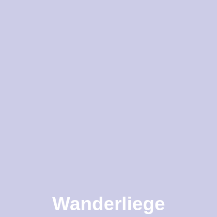
Wanderliege