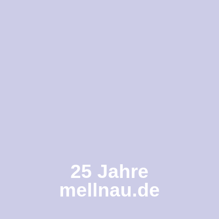
25 Jahre
mellnau.de