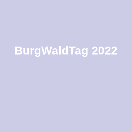
BurgWaldTag 2022