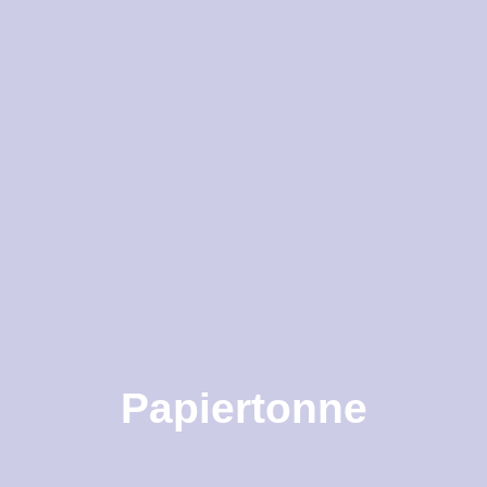
Papiertonne